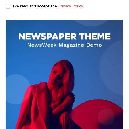
I've read and accept the
Privacy Policy
.
DOWNLOAD NOW
AIN NEWS 1
Contact Us
About Us
Privacy Policy
Terms of Use Agreement
Facebook
X
WhatsApp
Share