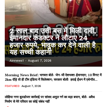
2 साल बाद उसी बस में मिली दादी,
ईमानदार कंडक्टर ने लौटाए 24
हजार रुपये, भावुक कर देने वाली है
यह सच्ची कहानी
Ainnews1
-
August 7, 2026
Morning News Brief: भागवत बोले- जेन-जी देशभक्त-ईमानदार; 10 मिनट में
2km दौड़े तो ही टीम इंडिया में सिलेक्शन; सरकार बोली- हवाई ईंधन में एथेनॉल...
FEATURED
August 7, 2026
लोहिया नगर बुलडोजर कार्रवाई पर सांसद अतुल गर्ग का बड़ा बयान, बोले- अवैध
निर्माण से मेरे परिवार का कोई संबंध नहीं