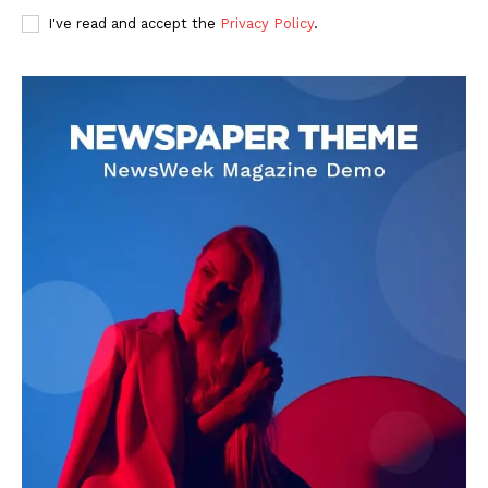
I've read and accept the
Privacy Policy
.
DOWNLOAD NOW
AIN NEWS 1
Contact Us
About Us
Privacy Policy
Terms of Use Agreement
Facebook
X
WhatsApp
Share