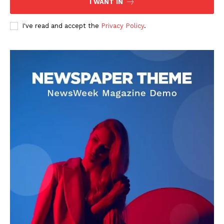
I WANT IN
I've read and accept the
Privacy Policy
.
DOWNLOAD NOW
AIN NEWS 1
Contact Us
About Us
Privacy Policy
Terms of Use Agreement
Facebook
X
WhatsApp
Share