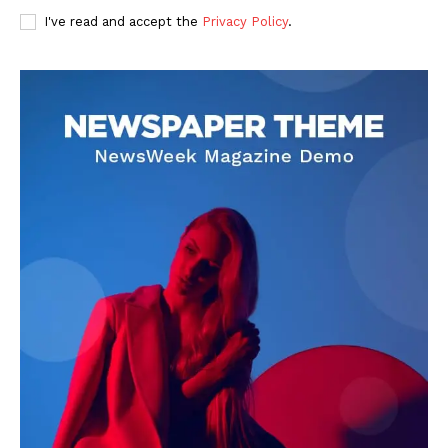
I've read and accept the
Privacy Policy
.
DOWNLOAD NOW
AIN NEWS 1
Contact Us
About Us
Privacy Policy
Terms of Use Agreement
Facebook
X
WhatsApp
Share