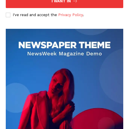
I WANT IN
I've read and accept the
Privacy Policy
.
DOWNLOAD NOW
AIN NEWS 1
Contact Us
About Us
Privacy Policy
Terms of Use Agreement
Facebook
X
WhatsApp
Share