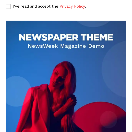
I've read and accept the
Privacy Policy
.
DOWNLOAD NOW
AIN NEWS 1
Contact Us
About Us
Privacy Policy
Terms of Use Agreement
Facebook
X
WhatsApp
Share