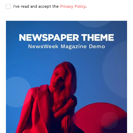
I've read and accept the
Privacy Policy
.
DOWNLOAD NOW
AIN NEWS 1
Contact Us
About Us
Privacy Policy
Terms of Use Agreement
Facebook
X
WhatsApp
Share