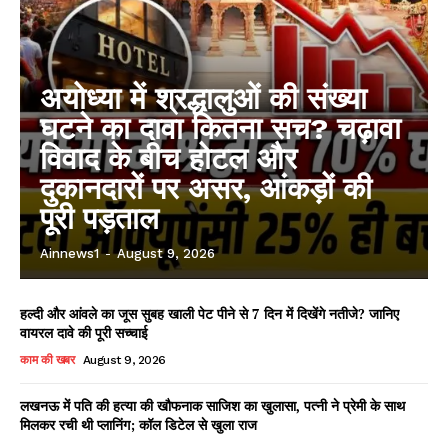
अयोध्या में श्रद्धालुओं की संख्या
घटने का दावा कितना सच? चढ़ावा
विवाद के बीच होटल और
दुकानदारों पर असर, आंकड़ों की
पूरी पड़ताल
Ainnews1
-
August 9, 2026
हल्दी और आंवले का जूस सुबह खाली पेट पीने से 7 दिन में दिखेंगे नतीजे? जानिए
वायरल दावे की पूरी सच्चाई
काम की खबर
August 9, 2026
लखनऊ में पति की हत्या की खौफनाक साजिश का खुलासा, पत्नी ने प्रेमी के साथ
मिलकर रची थी प्लानिंग; कॉल डिटेल से खुला राज