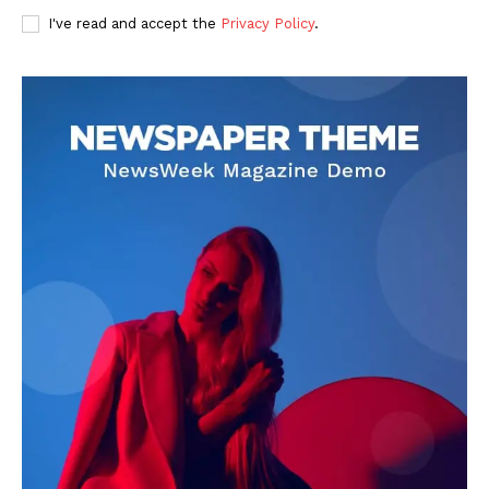
I've read and accept the
Privacy Policy
.
DOWNLOAD NOW
AIN NEWS 1
Contact Us
About Us
Privacy Policy
Terms of Use Agreement
Facebook
X
WhatsApp
Share