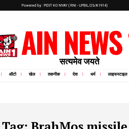
Powered by : PIDIT KO NYAY ( RNI - UPBIL/25/A1914)
AIN NEWS 
सत्यमेव जयते
ऑटो
खेल
तकनीक
देश
धर्म
लाइफस्टाइल
Tag:
BrahMos missile