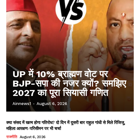
AIN NEWS 1
Contact Us
About Us
Privacy Policy
Terms of Use Agreement
Facebook
X
WhatsApp
Share
UP में 10% ब्राह्मण वोट पर
BJP-सपा की नजर क्यों? समझिए
2027 का पूरा सियासी गणित
Ainnews1
-
August 6, 2026
क्या संसद में खत्म होगा गतिरोध? दो दिन में दूसरी बार राहुल गांधी से मिले रिजिजू,
महिला आरक्षण-परिसीमन पर भी चर्चा
राजनीति
August 6, 2026