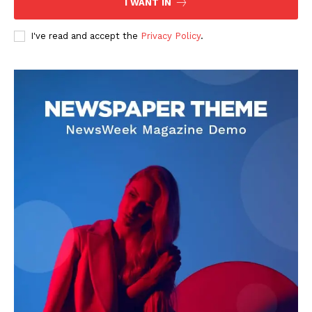
I WANT IN
I've read and accept the
Privacy Policy
.
DOWNLOAD NOW
AIN NEWS 1
Contact Us
About Us
Privacy Policy
Terms of Use Agreement
Facebook
X
WhatsApp
Share