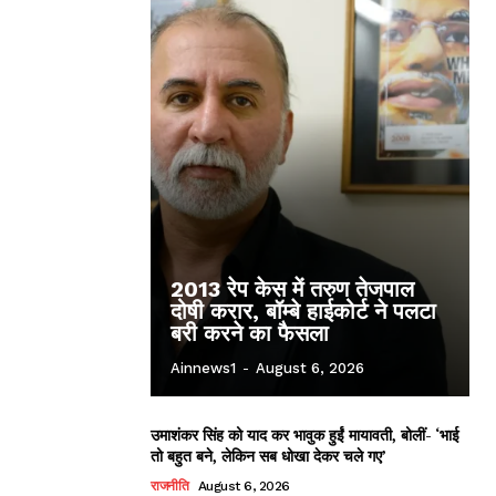
2013 रेप केस में तरुण तेजपाल
दोषी करार, बॉम्बे हाईकोर्ट ने पलटा
बरी करने का फैसला
Ainnews1
-
August 6, 2026
उमाशंकर सिंह को याद कर भावुक हुईं मायावती, बोलीं- ‘भाई
तो बहुत बने, लेकिन सब धोखा देकर चले गए’
राजनीति
August 6, 2026