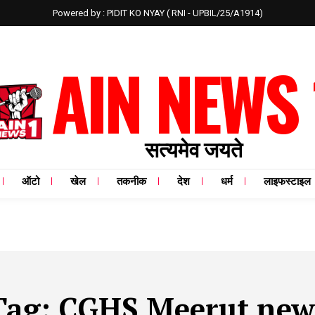
Powered by : PIDIT KO NYAY ( RNI - UPBIL/25/A1914)
AIN NEWS 
सत्यमेव जयते
ऑटो
खेल
तकनीक
देश
धर्म
लाइफस्टाइल
Tag:
CGHS Meerut new