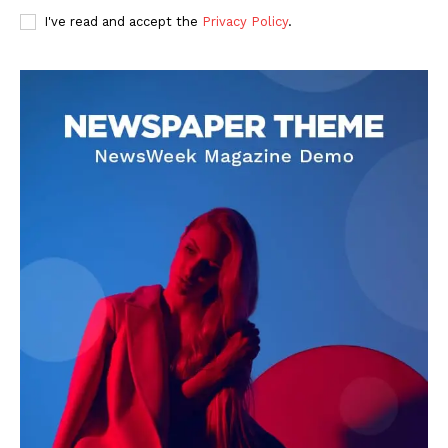
I've read and accept the
Privacy Policy
.
DOWNLOAD NOW
AIN NEWS 1
Contact Us
About Us
Privacy Policy
Terms of Use Agreement
Facebook
X
WhatsApp
Share