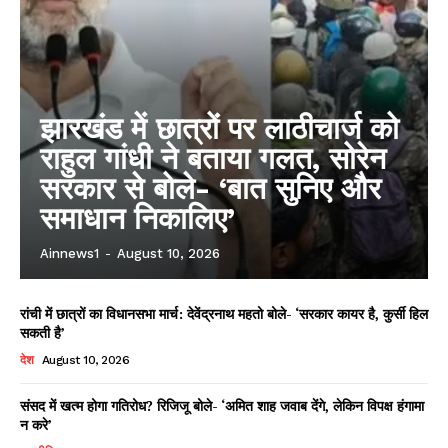
झारखंड में छात्रों पर लाठीचार्ज को
राहुल गांधी ने बताया गलत, सोरेन
सरकार से बोले- ‘बात सुनिए और
समाधान निकालिए’
Ainnews1
-
August 10, 2026
रांची में छात्रों का विधानसभा मार्च: देवेंद्रनाथ महतो बोले- ‘सरकार कायर है, कुर्सी हिल
सकती है’
देश
August 10, 2026
संसद में खत्म होगा गतिरोध? रिजिजू बोले- ‘अमित शाह जवाब देंगे, लेकिन विपक्ष हंगामा
न करे’