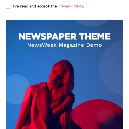
I've read and accept the
Privacy Policy
.
DOWNLOAD NOW
AIN NEWS 1
Contact Us
About Us
Privacy Policy
Terms of Use Agreement
Facebook
X
WhatsApp
Share