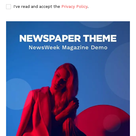
I've read and accept the
Privacy Policy
.
DOWNLOAD NOW
AIN NEWS 1
Contact Us
About Us
Privacy Policy
Terms of Use Agreement
Facebook
X
WhatsApp
Share