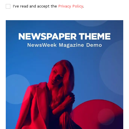
I've read and accept the
Privacy Policy
.
DOWNLOAD NOW
AIN NEWS 1
Contact Us
About Us
Privacy Policy
Terms of Use Agreement
Facebook
X
WhatsApp
Share