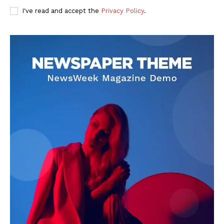
I've read and accept the
Privacy Policy
.
DOWNLOAD NOW
AIN NEWS 1
Contact Us
About Us
Privacy Policy
Terms of Use Agreement
Facebook
X
WhatsApp
Share