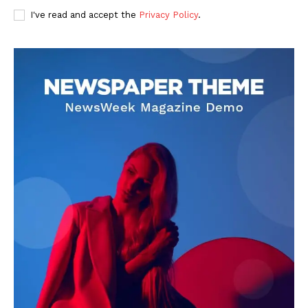
I've read and accept the
Privacy Policy
.
DOWNLOAD NOW
AIN NEWS 1
Contact Us
About Us
Privacy Policy
Terms of Use Agreement
Facebook
X
WhatsApp
Share