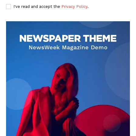
I've read and accept the
Privacy Policy
.
DOWNLOAD NOW
AIN NEWS 1
Contact Us
About Us
Privacy Policy
Terms of Use Agreement
Facebook
X
WhatsApp
Share