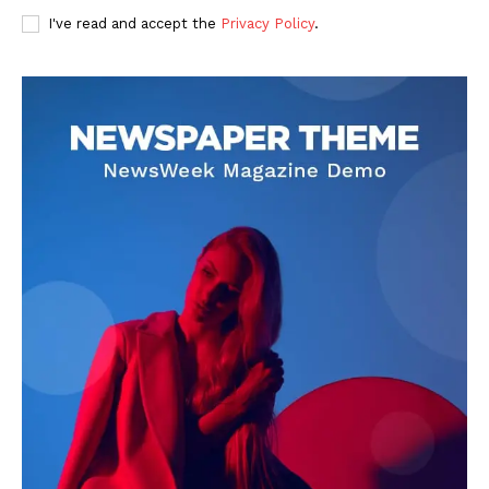
I've read and accept the
Privacy Policy
.
DOWNLOAD NOW
AIN NEWS 1
Contact Us
About Us
Privacy Policy
Terms of Use Agreement
Facebook
X
WhatsApp
Share