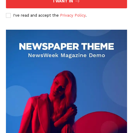
I WANT IN
I've read and accept the
Privacy Policy
.
DOWNLOAD NOW
AIN NEWS 1
Contact Us
About Us
Privacy Policy
Terms of Use Agreement
Facebook
X
WhatsApp
Share