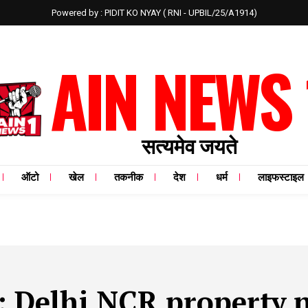
Powered by : PIDIT KO NYAY ( RNI - UPBIL/25/A1914)
AIN NEWS 
सत्यमेव जयते
ऑटो
खेल
तकनीक
देश
धर्म
लाइफस्टाइल
:
Delhi NCR property 