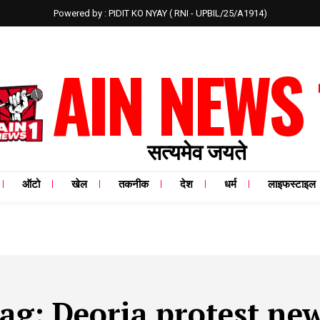
Powered by : PIDIT KO NYAY ( RNI - UPBIL/25/A1914)
AIN NEWS 
सत्यमेव जयते
ऑटो
खेल
तकनीक
देश
धर्म
लाइफस्टाइल
ag:
Deoria protest ne