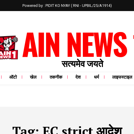
Powered by : PIDIT KO NYAY ( RNI - UPBIL/25/A1914)
AIN NEWS 
सत्यमेव जयते
ऑटो
खेल
तकनीक
देश
धर्म
लाइफस्टाइल
Tag:
EC strict आदेश