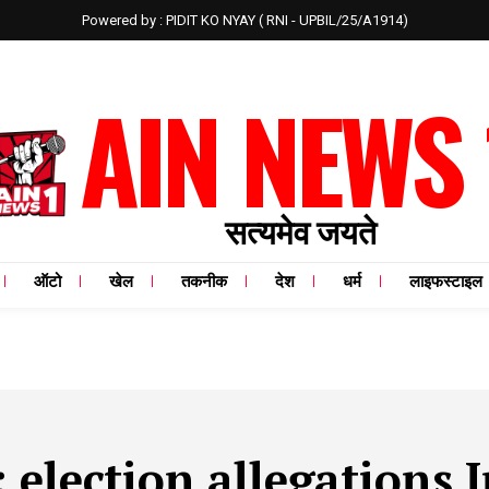
Powered by : PIDIT KO NYAY ( RNI - UPBIL/25/A1914)
AIN NEWS 
सत्यमेव जयते
ऑटो
खेल
तकनीक
देश
धर्म
लाइफस्टाइल
:
election allegations 