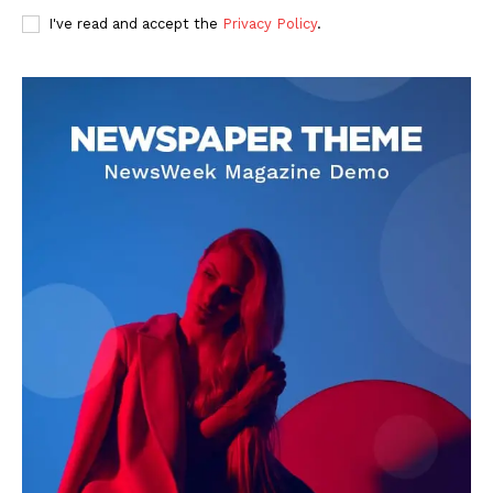
I've read and accept the
Privacy Policy
.
DOWNLOAD NOW
AIN NEWS 1
Contact Us
About Us
Privacy Policy
Terms of Use Agreement
Facebook
X
WhatsApp
Share