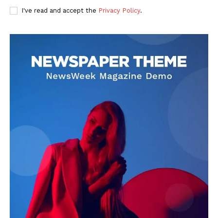
I've read and accept the
Privacy Policy
.
DOWNLOAD NOW
AIN NEWS 1
Contact Us
About Us
Privacy Policy
Terms of Use Agreement
Facebook
X
WhatsApp
Share