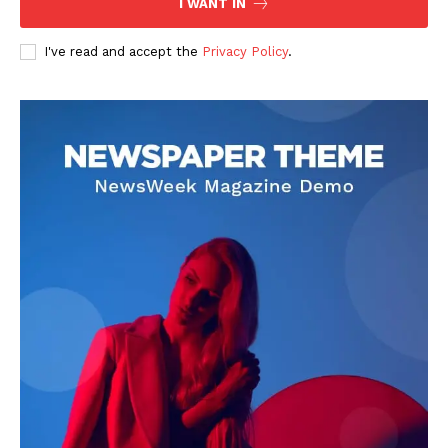
I WANT IN
I've read and accept the
Privacy Policy
.
DOWNLOAD NOW
AIN NEWS 1
Contact Us
About Us
Privacy Policy
Terms of Use Agreement
Facebook
X
WhatsApp
Share