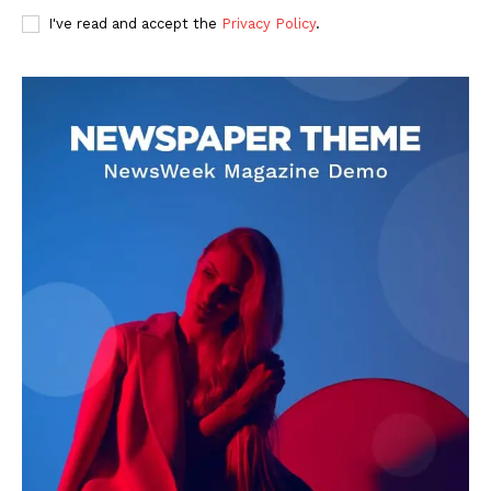
I've read and accept the
Privacy Policy
.
DOWNLOAD NOW
AIN NEWS 1
Contact Us
About Us
Privacy Policy
Terms of Use Agreement
Facebook
X
WhatsApp
Share