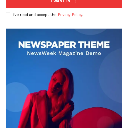
I WANT IN
I've read and accept the
Privacy Policy
.
DOWNLOAD NOW
AIN NEWS 1
Contact Us
About Us
Privacy Policy
Terms of Use Agreement
Facebook
X
WhatsApp
Share