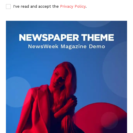
I've read and accept the
Privacy Policy
.
DOWNLOAD NOW
AIN NEWS 1
Contact Us
About Us
Privacy Policy
Terms of Use Agreement
Facebook
X
WhatsApp
Share