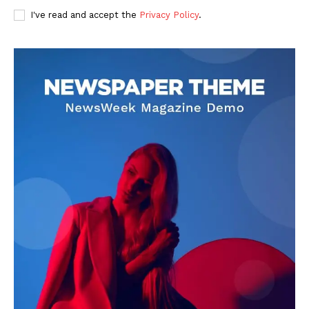
I've read and accept the
Privacy Policy
.
DOWNLOAD NOW
AIN NEWS 1
Contact Us
About Us
Privacy Policy
Terms of Use Agreement
Facebook
X
WhatsApp
Share