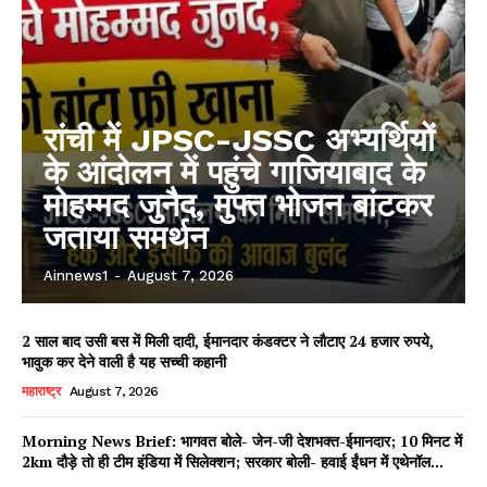
रांची में JPSC-JSSC अभ्यर्थियों
के आंदोलन में पहुंचे गाजियाबाद के
मोहम्मद जुनैद, मुफ्त भोजन बांटकर
जताया समर्थन
Ainnews1
-
August 7, 2026
2 साल बाद उसी बस में मिली दादी, ईमानदार कंडक्टर ने लौटाए 24 हजार रुपये,
भावुक कर देने वाली है यह सच्ची कहानी
महाराष्ट्र
August 7, 2026
Morning News Brief: भागवत बोले- जेन-जी देशभक्त-ईमानदार; 10 मिनट में
2km दौड़े तो ही टीम इंडिया में सिलेक्शन; सरकार बोली- हवाई ईंधन में एथेनॉल...