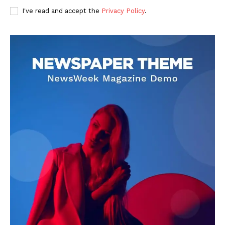
I've read and accept the
Privacy Policy
.
DOWNLOAD NOW
AIN NEWS 1
Contact Us
About Us
Privacy Policy
Terms of Use Agreement
Facebook
X
WhatsApp
Share