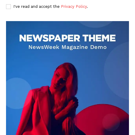
I've read and accept the
Privacy Policy
.
DOWNLOAD NOW
AIN NEWS 1
Contact Us
About Us
Privacy Policy
Terms of Use Agreement
Facebook
X
WhatsApp
Share