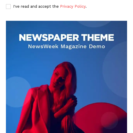
I've read and accept the
Privacy Policy
.
DOWNLOAD NOW
AIN NEWS 1
Contact Us
About Us
Privacy Policy
Terms of Use Agreement
Facebook
X
WhatsApp
Share