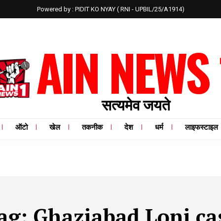
Powered by : PIDIT KO NYAY ( RNI - UPBIL/25/A1914)
AIN NEWS 
सत्यमेव जयते
ऑटो
खेल
तकनीक
देश
धर्म
लाइफस्टाइल
ag:
Ghaziabad Loni ca