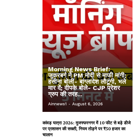
Morning News Brief:
जुकरबर्ग ने PM मोदी से माफी मांगी;
हसीना बोलीं- बांग्लादेश लौटूंगी, भले
मार दें; दीपके बोले- CJP प्रेशर
ग्रुप की तरह...
Ainnews1
-
August 6, 2026
कांवड़ यात्रा 2026: मुजफ्फरनगर में 10 फीट से बड़े डीजे
पर प्रशासन की सख्ती, नियम तोड़ने पर ₹50 हजार का
चालान