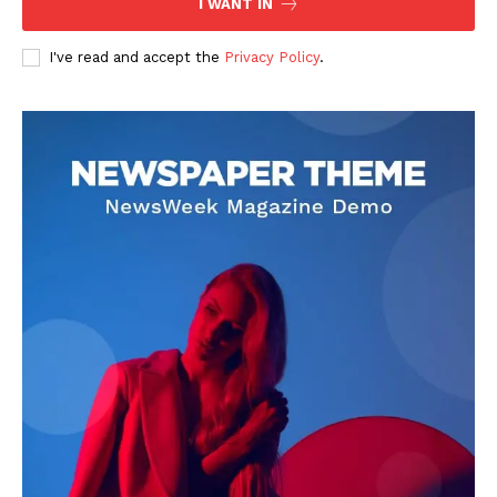
I WANT IN
I've read and accept the
Privacy Policy
.
DOWNLOAD NOW
AIN NEWS 1
Contact Us
About Us
Privacy Policy
Terms of Use Agreement
Facebook
X
WhatsApp
Share