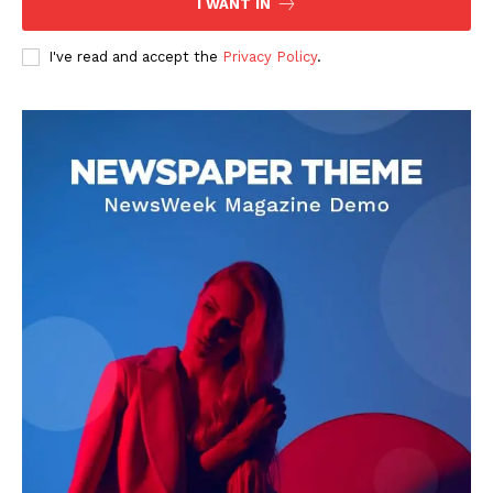
I WANT IN
I've read and accept the
Privacy Policy
.
DOWNLOAD NOW
AIN NEWS 1
Contact Us
About Us
Privacy Policy
Terms of Use Agreement
Facebook
X
WhatsApp
Share