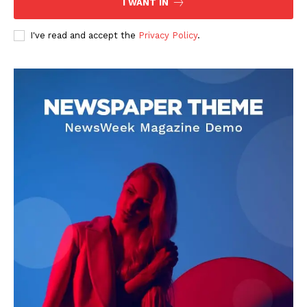
I WANT IN
I've read and accept the
Privacy Policy
.
DOWNLOAD NOW
AIN NEWS 1
Contact Us
About Us
Privacy Policy
Terms of Use Agreement
Facebook
X
WhatsApp
Share