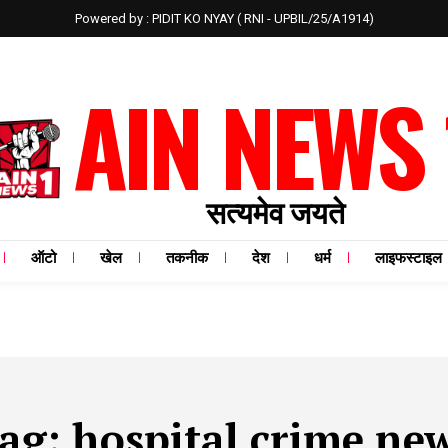
Powered by : PIDIT KO NYAY ( RNI - UPBIL/25/A1914)
AIN NEWS 
सत्यमेव जयते
ऑटो
खेल
तकनीक
देश
धर्म
लाइफस्टाइल
ag:
hospital crime ne