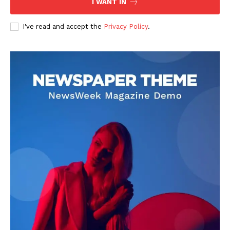
I WANT IN
I've read and accept the
Privacy Policy
.
DOWNLOAD NOW
AIN NEWS 1
Contact Us
About Us
Privacy Policy
Terms of Use Agreement
Facebook
X
WhatsApp
Share