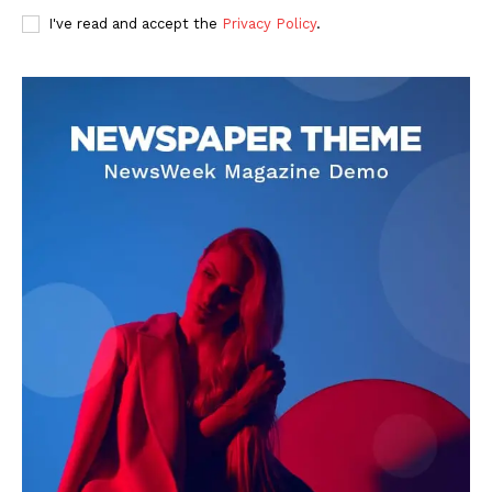
I've read and accept the
Privacy Policy
.
DOWNLOAD NOW
AIN NEWS 1
Contact Us
About Us
Privacy Policy
Terms of Use Agreement
Facebook
X
WhatsApp
Share