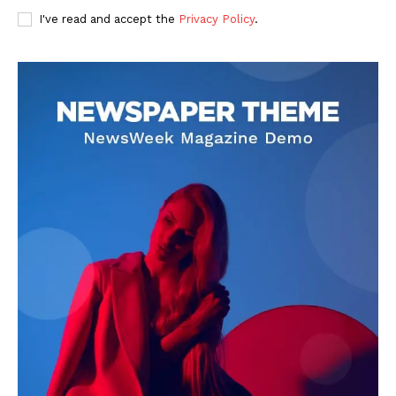
I've read and accept the
Privacy Policy
.
DOWNLOAD NOW
AIN NEWS 1
Contact Us
About Us
Privacy Policy
Terms of Use Agreement
Facebook
X
WhatsApp
Share