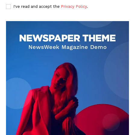
I've read and accept the
Privacy Policy
.
DOWNLOAD NOW
AIN NEWS 1
Contact Us
About Us
Privacy Policy
Terms of Use Agreement
Facebook
X
WhatsApp
Share