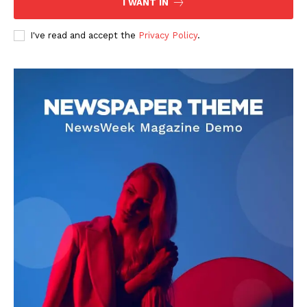
I WANT IN
I've read and accept the
Privacy Policy
.
DOWNLOAD NOW
AIN NEWS 1
Contact Us
About Us
Privacy Policy
Terms of Use Agreement
Facebook
X
WhatsApp
Share