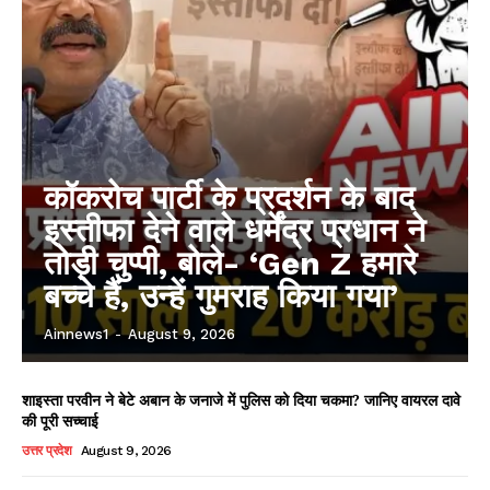
AIN NEWS 1
Contact Us
About Us
Privacy Policy
Terms of Use Agreement
कॉकरोच पार्टी के प्रदर्शन के बाद
इस्तीफा देने वाले धर्मेंद्र प्रधान ने
Facebook
X
WhatsApp
Share
तोड़ी चुप्पी, बोले- ‘Gen Z हमारे
बच्चे हैं, उन्हें गुमराह किया गया’
Ainnews1
-
August 9, 2026
शाइस्ता परवीन ने बेटे अबान के जनाजे में पुलिस को दिया चकमा? जानिए वायरल दावे
की पूरी सच्चाई
उत्तर प्रदेश
August 9, 2026