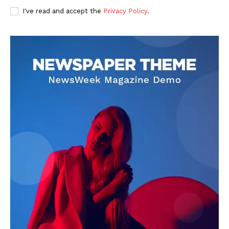
I've read and accept the
Privacy Policy
.
DOWNLOAD NOW
AIN NEWS 1
Contact Us
About Us
Privacy Policy
Terms of Use Agreement
Facebook
X
WhatsApp
Share