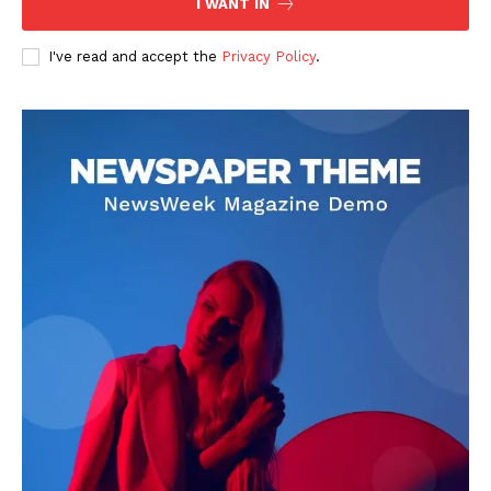
I WANT IN
I've read and accept the
Privacy Policy
.
DOWNLOAD NOW
AIN NEWS 1
Contact Us
About Us
Privacy Policy
Terms of Use Agreement
Facebook
X
WhatsApp
Share