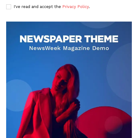
I've read and accept the
Privacy Policy
.
DOWNLOAD NOW
AIN NEWS 1
Contact Us
About Us
Privacy Policy
Terms of Use Agreement
Facebook
X
WhatsApp
Share