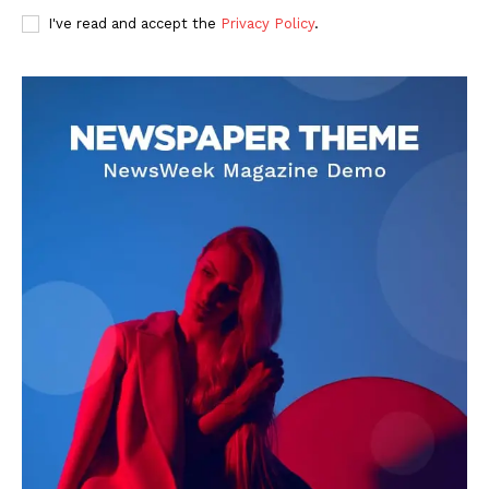
I've read and accept the
Privacy Policy
.
DOWNLOAD NOW
AIN NEWS 1
Contact Us
About Us
Privacy Policy
Terms of Use Agreement
Facebook
X
WhatsApp
Share